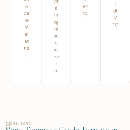
vit
i
o
en
a
di
da
to.
in
M
lle
.
og
TC
m
ni
.
al
su
at
o
tie
as
..
pe
tt
o.
CHI SONO