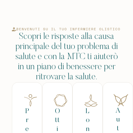
BENVENUTI SU IL TUO INFERMIERE OLISTICO
Scopri le risposte alla causa
principale del tuo problema di
salute e con la MTC ti aiuterò
in un piano di benessere per
ritrovare la salute.
A
P
O
L
u
r
tt
o
t
e
i
n