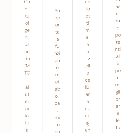
Co
en
as
n i
to
Su
si
tu
ot
pp
m
oi
ti
or
o
ge
m
ta
po
ni,
al
la
te
us
e
fu
nzi
an
a
nzi
al
do
liv
on
e
l'M
ell
e
pe
TC
o
m
r
,
ce
et
mi
ai
llul
ab
gli
ut
ar
oli
or
er
e
ca
ar
ai
ed
,
e
la
ep
mi
le
tu
ig
to
tu
a
en
co