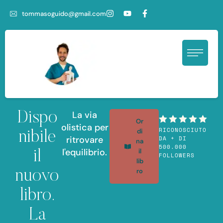
tommasoguido@gmail.com
La via
Dispo
Or
olistica per
RICONOSCIUTO
di
nibile
ritrovare
DA + DI
na
500.000
l'equilibrio.
il
il
FOLLOWERS
lib
ro
nuovo
libro.
La