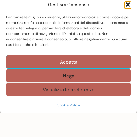
Gestisci Consenso
Firenze, si licenzia da cardiochirurgia
all’ospedale di Careggi e diventa una star dei
Per fornire le migliori esperienze, utilizziamo tecnologie come i cookie per
social. Ora Tommaso Guido è “Il tuo infermiere
memorizzare e/o accedere alle informazioni del dispositivo. Il consenso a
queste tecnologie ci permetterà di elaborare dati come il
olistico”: “ho realizzato il mio sogno, fare il
comportamento di navigazione o ID unici su questo sito. Non
divulgatore”
acconsentire o ritirare il consenso può influire negativamente su alcune
caratteristiche e funzioni.
Read More
Accetta
Nega
Visualizza le preferenze
Cookie Policy