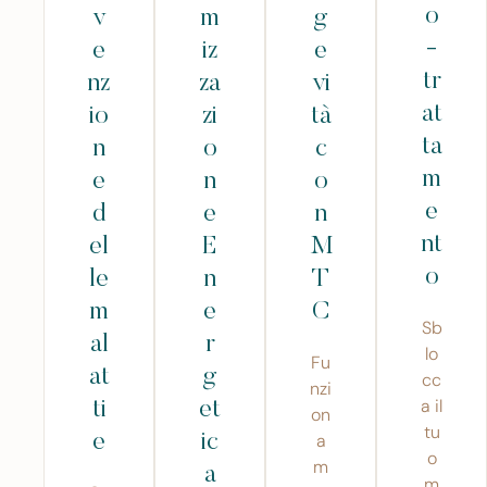
o
v
m
g
-
e
iz
e
tr
nz
za
vi
at
io
zi
tà
ta
n
o
c
m
e
n
o
e
d
e
n
nt
el
E
M
o
le
n
T
m
e
C
Sb
al
r
lo
Fu
at
g
cc
nzi
a il
ti
et
on
tu
e
ic
a
o
m
a
m