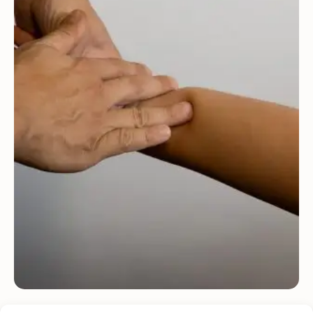
mtc
salute