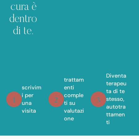
cura è
dentro
di te.
Diventa
trattam
terapeu
scrivim
enti
ta di te
i per
comple
stesso,
1
2
3
una
ti su
autotra
visita
valutazi
ttamen
one
ti