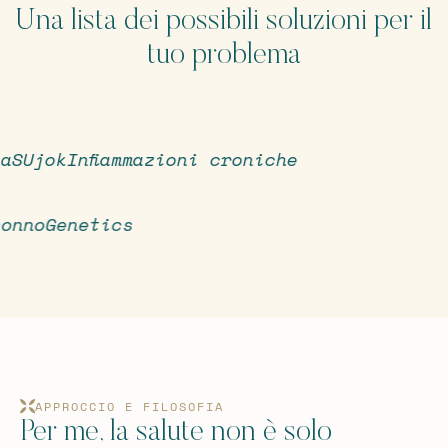
Una lista dei possibili soluzioni per il
tuo problema
na
SUjok
Infiammazioni croniche
sonno
Genetics
APPROCCIO E FILOSOFIA
Per me, la salute non è solo